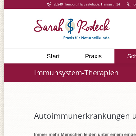
20249 Hamburg Harvestehude, Hansastr. 14
0
Sta
Start
Praxis
Sc
Immunsystem-Therapien
Autoimmunerkrankungen un
Immer mehr Menschen leiden unter einem einge