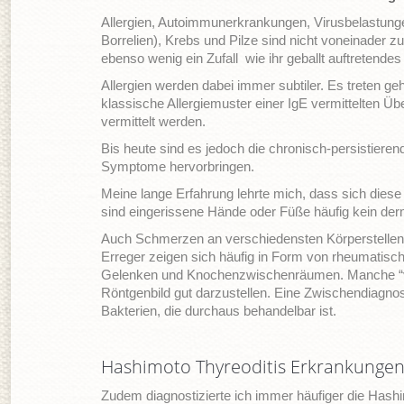
Allergien, Autoimmunerkrankungen, Virusbelastunge
Borrelien), Krebs und Pilze sind nicht voneinader z
ebenso wenig ein Zufall wie ihr geballt auftretend
Allergien werden dabei immer subtiler. Es treten geh
klassische Allergiemuster einer IgE vermittelten 
vermittelt werden.
Bis heute sind es jedoch die chronisch-persistier
Symptome hervorbringen.
Meine lange Erfahrung lehrte mich, dass sich die
sind eingerissene Hände oder Füße häufig kein der
Auch Schmerzen an verschiedensten Körperstellen s
Erreger zeigen sich häufig in Form von rheumatisc
Gelenken und Knochenzwischenräumen. Manche “verk
Röntgenbild gut darzustellen. Eine Zwischendiagnos
Bakterien, die durchaus behandelbar ist.
Hashimoto Thyreoditis Erkrankunge
Zudem diagnostizierte ich immer häufiger die Hashi