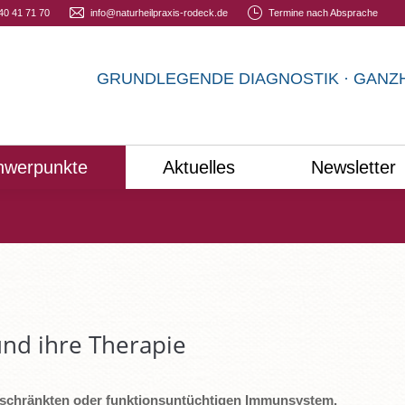
40 41 71 70
info@naturheilpraxis-rodeck.de
Termine nach Absprache
rt
Praxis
Schwerpunkte
Aktuelles
Newsle
GRUNDLEGENDE DIAGNOSTIK · GANZ
hwerpunkte
Aktuelles
Newsletter
d ihre Therapie
schränkten oder funktionsuntüchtigen Immunsystem.