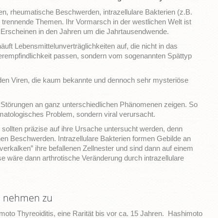
n, rheumatische Beschwerden, intrazellulare Bakterien (z.B.
u trennende Themen. Ihr Vormarsch in der westlichen Welt ist
es Erscheinen in den Jahren um die Jahrtausendwende.
äuft Lebensmittelunverträglichkeiten auf, die nicht in das
Überempfindlichkeit passen, sondern vom sogenannten Spättyp
enden Viren, die kaum bekannte und dennoch sehr mysteriöse
se Störungen an ganz unterschiedlichen Phänomenen zeigen. So
matologisches Problem, sondern viral verursacht.
ollten präzise auf ihre Ursache untersucht werden, denn
hen Beschwerden. Intrazellulare Bakterien formen Gebilde an
alken” ihre befallenen Zellnester und sind dann auf einem
e wäre dann arthrotische Veränderung durch intrazellulare
n nehmen zu
moto Thyreoiditis, eine Rarität bis vor ca. 15 Jahren. Hashimoto